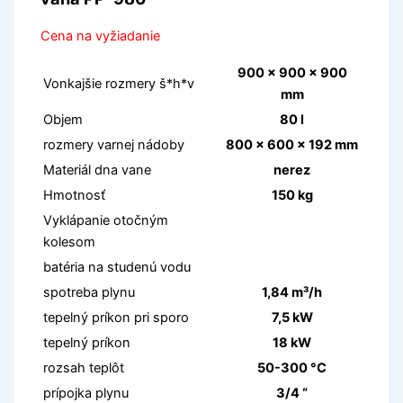
Cena na vyžiadanie
900 x 900 x 900
Vonkajšie rozmery š*h*v
mm
Objem
80 l
rozmery varnej nádoby
800 x 600 x 192 mm
Materiál dna vane
nerez
Hmotnosť
150 kg
Vyklápanie otočným
kolesom
batéria na studenú vodu
spotreba plynu
1,84 m³/h
tepelný príkon pri sporo
7,5 kW
tepelný príkon
18 kW
rozsah teplôt
50-300 °C
prípojka plynu
3/4 “