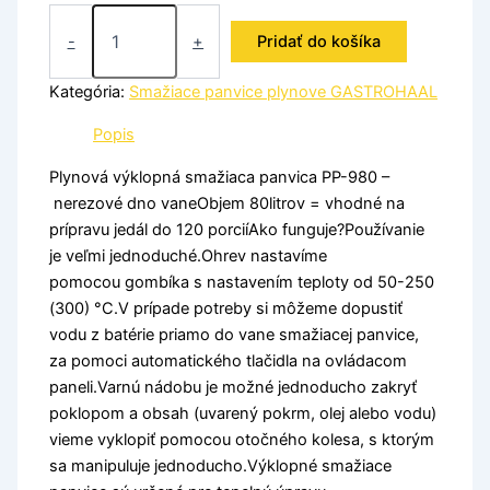
-
+
Pridať do košíka
Kategória:
Smažiace panvice plynove GASTROHAAL
Popis
Plynová výklopná smažiaca panvica PP-980 –
nerezové dno vaneObjem 80litrov = vhodné na
prípravu jedál do 120 porciíAko funguje?Používanie
je veľmi jednoduché.Ohrev nastavíme
pomocou gombíka s nastavením teploty od 50-250
(300) °C.V prípade potreby si môžeme dopustiť
vodu z batérie priamo do vane smažiacej panvice,
za pomoci automatického tlačidla na ovládacom
paneli.Varnú nádobu je možné jednoducho zakryť
poklopom a obsah (uvarený pokrm, olej alebo vodu)
vieme vyklopiť pomocou otočného kolesa, s ktorým
sa manipuluje jednoducho.Výklopné smažiace