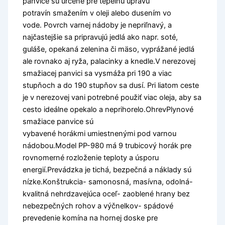
panvice sú určené pre tepelnú úpravu
potravín smažením v oleji alebo dusením vo
vode. Povrch varnej nádoby je nepriľnavý, a
najčastejšie sa pripravujú jedlá ako napr. soté,
guláše, opekaná zelenina či mäso, vyprážané jedlá
ale rovnako aj ryža, palacinky a knedle.V nerezovej
smažiacej panvici sa vysmáža pri 190 a viac
stupňoch a do 190 stupňov sa dusí. Pri liatom ceste
je v nerezovej vani potrebné použiť viac oleja, aby sa
cesto ideálne opekalo a neprihorelo.OhrevPlynové
smažiace panvice sú
vybavené horákmi umiestnenými pod varnou
nádobou.Model PP-980 má 9 trubicový horák pre
rovnomerné rozloženie teploty a úsporu
energií.Prevádzka je tichá, bezpečná a náklady sú
nízke.Konštrukcia- samonosná, masívna, odolná-
kvalitná nehrdzavejúca oceľ- zaoblené hrany bez
nebezpečných rohov a výčnelkov- spádové
prevedenie komína na hornej doske pre