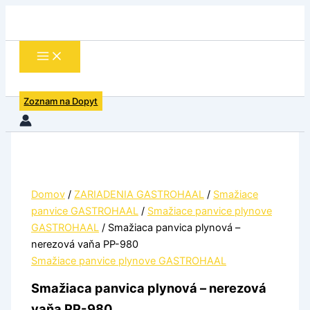
množstvo
Preskočiť
Smažiaca
na
panvica
obsah
plynová
-
nerezová
vaňa
Zoznam na Dopyt
PP-
980
Domov
/
ZARIADENIA GASTROHAAL
/
Smažiace
panvice GASTROHAAL
/
Smažiace panvice plynove
GASTROHAAL
/ Smažiaca panvica plynová –
nerezová vaňa PP-980
Smažiace panvice plynove GASTROHAAL
Smažiaca panvica plynová – nerezová
vaňa PP-980