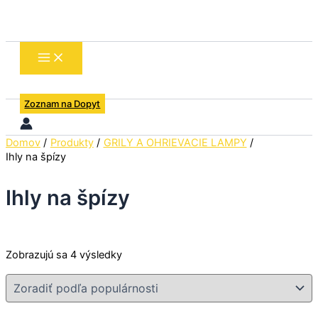
Preskočiť
Zoradené
na
podľa
obsah
popularity
Zoznam na Dopyt
Domov
Produkty
GRILY A OHRIEVACIE LAMPY
Ihly na špízy
Ihly na špízy
Zobrazujú sa 4 výsledky