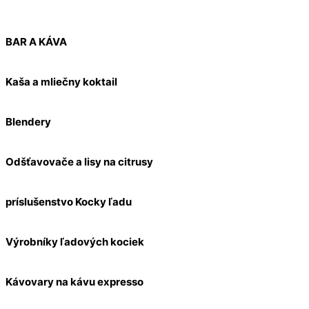
BAR A KÁVA
Kaša a mliečny koktail
Blendery
Odšťavovače a lisy na citrusy
príslušenstvo Kocky ľadu
Výrobníky ľadových kociek
Kávovary na kávu expresso