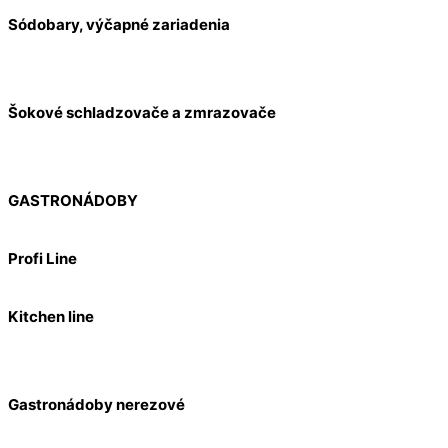
Sódobary, výčapné zariadenia
Šokové schladzovače a zmrazovače
GASTRONÁDOBY
Profi Line
Kitchen line
Gastronádoby nerezové