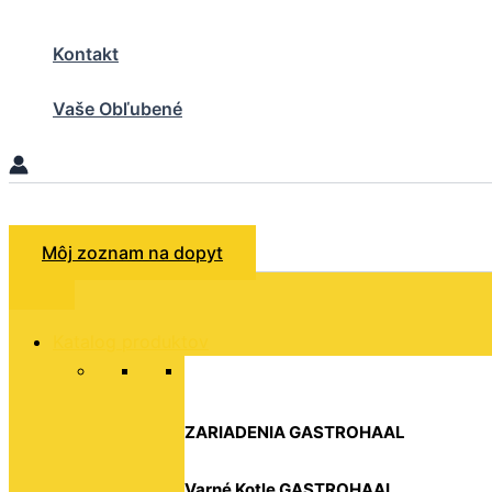
Preskočiť
na
Kontakt
obsah
Vaše Obľubené
Hľadať
Môj zoznam na dopyt
Katalog produktov
ZARIADENIA GASTROHAAL
Varné Kotle GASTROHAAL