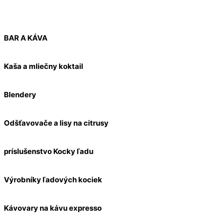
BAR A KÁVA
Kaša a mliečny koktail
Blendery
Odšťavovače a lisy na citrusy
príslušenstvo Kocky ľadu
Výrobníky ľadových kociek
Kávovary na kávu expresso