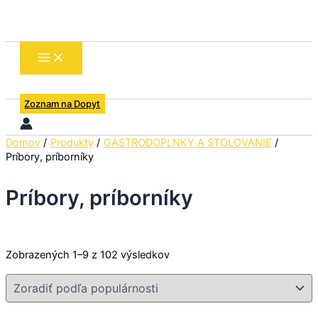
Preskočiť
Zoradené
na
podľa
obsah
popularity
Zoznam na Dopyt
Domov
Produkty
GASTRODOPLNKY A STOLOVANIE
Príbory, príborníky
Príbory, príborníky
Zobrazených 1–9 z 102 výsledkov