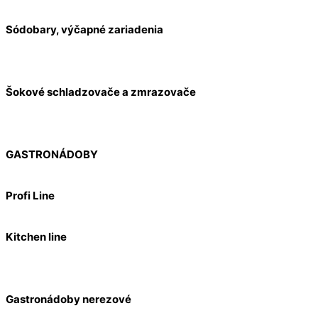
Sódobary, výčapné zariadenia
Šokové schladzovače a zmrazovače
GASTRONÁDOBY
Profi Line
Kitchen line
Gastronádoby nerezové