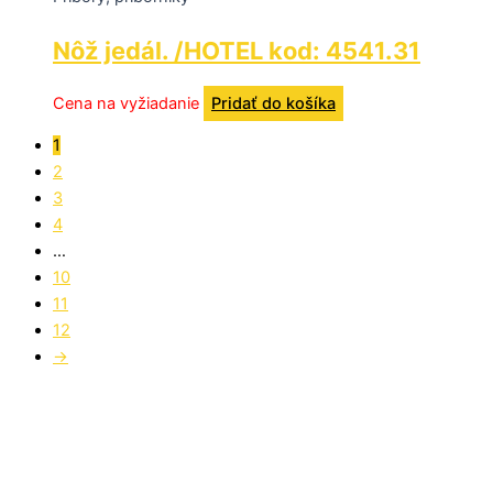
Nôž jedál. /HOTEL kod: 4541.31
Cena na vyžiadanie
Pridať do košíka
1
2
3
4
…
10
11
12
→