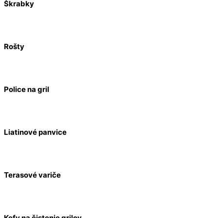
Škrabky
Rošty
Police na gril
Liatinové panvice
Terasové variče
Kefy na čistenie grilov