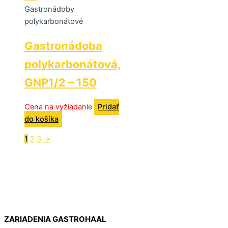
Gastronádoby
polykarbonátové
Gastronádoba
polykarbonátová,
GNP1/2 – 150
Cena na vyžiadanie
Pridať
do košíka
1
2
3
→
ZARIADENIA GASTROHAAL