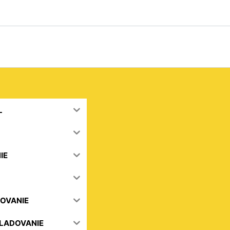
Zoradené
podľa
popularity
L
IE
OVANIE
KLADOVANIE