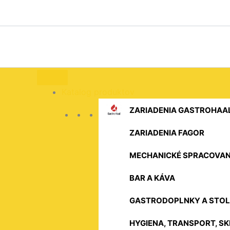
Preskočiť
na
obsah
Katalog produktov
ZARIADENIA GASTROHAA
ZARIADENIA FAGOR
MECHANICKÉ SPRACOVAN
BAR A KÁVA
GASTRODOPLNKY A STOL
HYGIENA, TRANSPORT, S