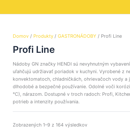
Domov
Produkty
GASTRONÁDOBY
Profi Line
Profi Line
Nádoby GN značky HENDI sú nevyhnutným vybavením re
uľahčujú udržiavať poriadok v kuchyni. Vyrobené z n
konvektomatoch, chladničkách, ohrievačoch vody a jed
dlhodobé a bezpečné používanie. Odolné voči korózi
°C), nárazom. Dostupné v troch radoch: Profi, Kitchen
potrieb a intenzity používania.
Zobrazených 1–9 z 164 výsledkov