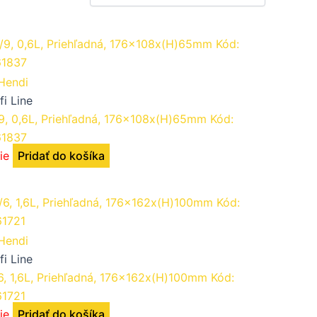
fi Line
/9, 0,6L, Priehľadná, 176x108x(H)65mm Kód:
61837
ie
Pridať do košíka
fi Line
6, 1,6L, Priehľadná, 176x162x(H)100mm Kód:
61721
ie
Pridať do košíka