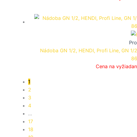
Pro
Nádoba GN 1/2, HENDI, Profi Line, GN 1/
86
Cena na vyžiadan
1
2
3
4
…
17
18