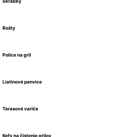
Škrabky
Rošty
Police na gril
Liatinové panvice
Terasové variče
Kefy na čistenie grilov