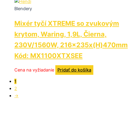
Blendery
Mixér tyčí XTREME so zvukovým
krytom, Waring, 1,9L, Čierna,
230V/1560W, 216x235x(H)470mm
Kód: MX1100XTXSEE
Cena na vyžiadanie
Pridať do košíka
1
2
→