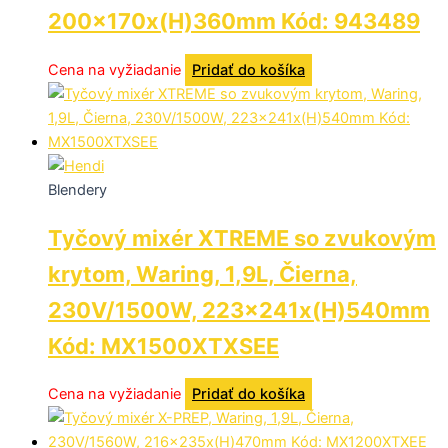
200x170x(H)360mm Kód: 943489
Cena na vyžiadanie
Pridať do košíka
Blendery
Tyčový mixér XTREME so zvukovým
krytom, Waring, 1,9L, Čierna,
230V/1500W, 223x241x(H)540mm
Kód: MX1500XTXSEE
Cena na vyžiadanie
Pridať do košíka