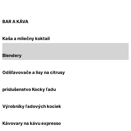
BAR A KÁVA
Kaša a mliečny koktail
Blendery
Odšťavovače a lisy na citrusy
príslušenstvo Kocky ľadu
Výrobníky ľadových kociek
Kávovary na kávu expresso