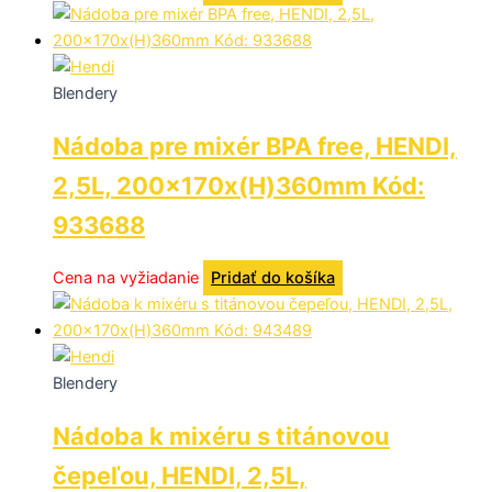
Blendery
Nádoba pre mixér BPA free, HENDI,
2,5L, 200x170x(H)360mm Kód:
933688
Cena na vyžiadanie
Pridať do košíka
Blendery
Nádoba k mixéru s titánovou
čepeľou, HENDI, 2,5L,