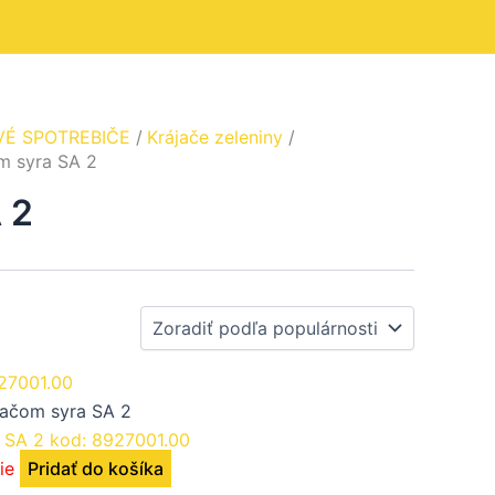
VÉ SPOTREBIČE
Krájače zeleniny
m syra SA 2
 2
jačom syra SA 2
 SA 2 kod: 8927001.00
ie
Pridať do košíka