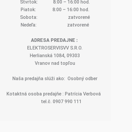
Štvrtok:             8:00 – 16:00 hod.
Piatok:              8:00 – 16:00 hod.
Sobota:                          zatvorené
Nedeľa:                          zatvorené
ADRESA PREDAJNE :
ELEKTROSERVISVV S.R.O.
Herlianská 1084, 09303
Vranov nad topľou
Naša predajňa slúži ako:  Osobný odber
Kotaktná osoba predajňe : Patrícia Verbová  
           tel.č. 0907 990 111