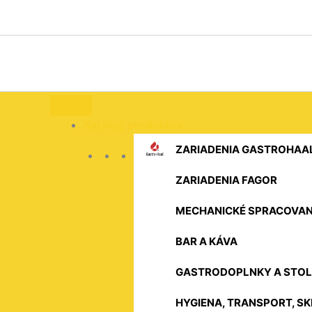
Preskočiť
na
obsah
Katalog produktov
ZARIADENIA GASTROHAA
ZARIADENIA FAGOR
MECHANICKÉ SPRACOVAN
BAR A KÁVA
GASTRODOPLNKY A STOL
HYGIENA, TRANSPORT, S