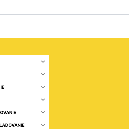
Zoradené
podľa
popularity
L
IE
OVANIE
KLADOVANIE