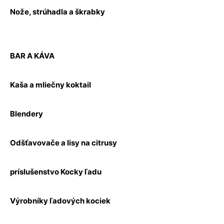
Nože, strúhadla a škrabky
BAR A KÁVA
Kaša a mliečny koktail
Blendery
Odšťavovače a lisy na citrusy
príslušenstvo Kocky ľadu
Výrobníky ľadových kociek