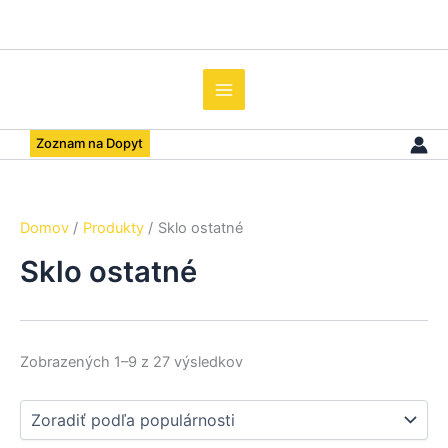
Preskočiť
Zoradené
na
podľa
obsah
popularity
Zoznam na Dopyt
Domov
Produkty
Sklo ostatné
Sklo ostatné
Zobrazených 1–9 z 27 výsledkov