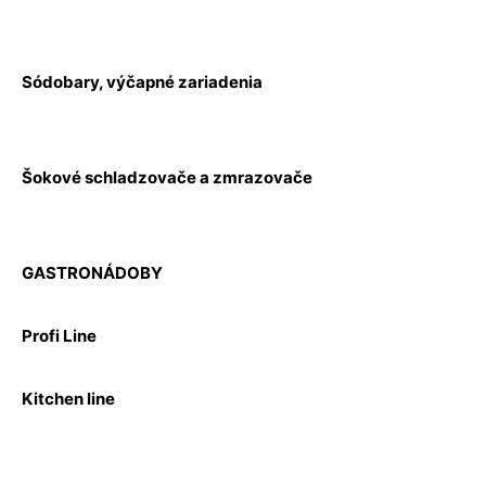
Sódobary, výčapné zariadenia
Šokové schladzovače a zmrazovače
GASTRONÁDOBY
Profi Line
Kitchen line