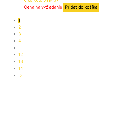
6 ks Kód: 599457
Cena na vyžiadanie
Pridať do košíka
1
2
3
4
…
12
13
14
→