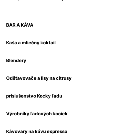
BAR A KÁVA
Kaša a mliečny koktail
Blendery
Odšťavovače a lisy na citrusy
príslušenstvo Kocky ľadu
Výrobníky ľadových kociek
Kávovary na kávu expresso