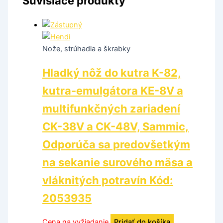
Súvisiace produkty
Nože, strúhadla a škrabky
Hladký nôž do kutra K-82,
kutra-emulgátora KE-8V a
multifunkčných zariadení
CK-38V a CK-48V, Sammic,
Odporúča sa predovšetkým
na sekanie surového mäsa a
vláknitých potravín Kód:
2053935
Cena na vyžiadanie
Pridať do košíka