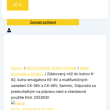
Zoznam na Dopyt
Domov
/
MECHANICKÉ SPRACOVANIE
/
Nože,
strúhadla a škrabky
/ Zúbkovaný nôž do kutrov K-
82, kutra-emulgátora KE-8V a multifunkčných
zariadení CK-38V a CK-48V, Sammic, Odporúča sa
predovšetkým na prípravu ciest a všeobecné
použitie Kód: 2053930
Nože, strúhadla a škrabky