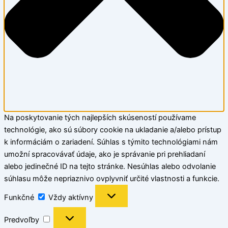
predovšetkým
na
prípravu
ciest
a
všeobecné
použitie
Kód:
2053930
Na poskytovanie tých najlepších skúseností používame
technológie, ako sú súbory cookie na ukladanie a/alebo prístup
k informáciám o zariadení. Súhlas s týmito technológiami nám
umožní spracovávať údaje, ako je správanie pri prehliadaní
alebo jedinečné ID na tejto stránke. Nesúhlas alebo odvolanie
súhlasu môže nepriaznivo ovplyvniť určité vlastnosti a funkcie.
Funkčné
Vždy aktívny
Predvoľby