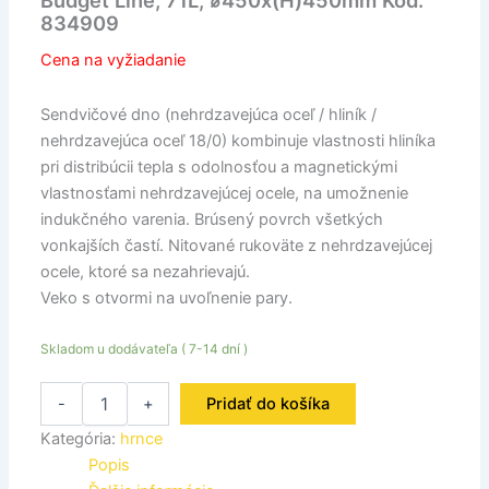
Budget Line, 71L, ⌀450x(H)450mm Kód:
834909
Cena na vyžiadanie
Sendvičové dno (nehrdzavejúca oceľ / hliník /
nehrdzavejúca oceľ 18/0) kombinuje vlastnosti hliníka
pri distribúcii tepla s odolnosťou a magnetickými
vlastnosťami nehrdzavejúcej ocele, na umožnenie
indukčného varenia. Brúsený povrch všetkých
vonkajších častí. Nitované rukoväte z nehrdzavejúcej
ocele, ktoré sa nezahrievajú.
Veko s otvormi na uvoľnenie pary.
Skladom u dodávateľa ( 7-14 dní )
-
+
Pridať do košíka
Kategória:
hrnce
Popis