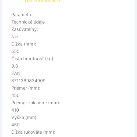
Ďalšie informácie
Parametre
Technické údaje
Zasúvateľný:
Nie
Dĺžka (mm):
555
Čistá hmotnosť (kg):
9.8
EAN:
8711369834909
Priemer (mm):
450
Priemer základne (mm):
410
Výška (mm):
450
Dĺžka rukoväte (mm):