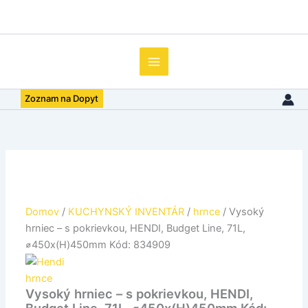
množstvo
Preskočiť
Vysoký
na
hrniec
obsah
–
s
pokrievkou,
HENDI,
Zoznam na Dopyt
Budget
Line,
71L,
⌀450x(H)450mm
Kód:
834909
Domov
/
KUCHYNSKÝ INVENTÁR
/
hrnce
/ Vysoký
hrniec – s pokrievkou, HENDI, Budget Line, 71L,
⌀450x(H)450mm Kód: 834909
hrnce
Vysoký hrniec – s pokrievkou, HENDI,