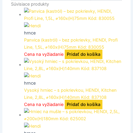
Súvisiace produkty
hrnce
Panvica (kastról) – bez pokrievky, HENDI, Profi
Line, 1,5L, ⌀160x(H)75mm Kód: 830055
Cena na vyžiadanie
Pridať do košíka
hrnce
Vysoký hrniec – s pokrievkou, HENDI, Kitchen
Line, 2,8L, ⌀160x(H)140mm Kód: 837108
Cena na vyžiadanie
Pridať do košíka