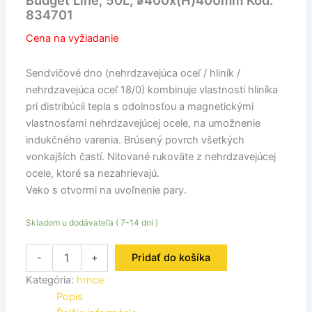
Budget Line, 50L, ⌀400x(H)400mm Kód:
834701
Cena na vyžiadanie
Sendvičové dno (nehrdzavejúca oceľ / hliník /
nehrdzavejúca oceľ 18/0) kombinuje vlastnosti hliníka
pri distribúcii tepla s odolnosťou a magnetickými
vlastnosťami nehrdzavejúcej ocele, na umožnenie
indukčného varenia. Brúsený povrch všetkých
vonkajších častí. Nitované rukoväte z nehrdzavejúcej
ocele, ktoré sa nezahrievajú.
Veko s otvormi na uvoľnenie pary.
Skladom u dodávateľa ( 7-14 dní )
-
+
Pridať do košíka
Kategória:
hrnce
Popis