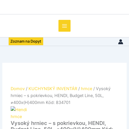
množstvo
Preskočiť
Vysoký
na
hrniec
obsah
–
s
pokrievkou,
HENDI,
Zoznam na Dopyt
Budget
Line,
50L,
⌀400x(H)400mm
Kód:
834701
Domov
/
KUCHYNSKÝ INVENTÁR
/
hrnce
/ Vysoký
hrniec – s pokrievkou, HENDI, Budget Line, 50L,
⌀400x(H)400mm Kód: 834701
hrnce
Vysoký hrniec – s pokrievkou, HENDI,