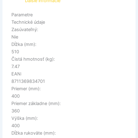
Ďalšie informácie
Parametre
Technické údaje
Zasúvateľný:
Nie
Dĺžka (mm):
510
Čistá hmotnosť (kg):
7.47
EAN:
8711369834701
Priemer (mm):
400
Priemer základne (mm):
360
Výška (mm):
400
Dĺžka rukoväte (mm):