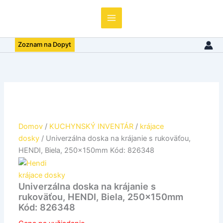
na
krájanie
s
rukoväťou,
Zoznam na Dopyt
HENDI,
Biela,
250x150mm
Kód:
826348
Domov
/
KUCHYNSKÝ INVENTÁR
/
krájace
dosky
/ Univerzálna doska na krájanie s rukoväťou,
HENDI, Biela, 250x150mm Kód: 826348
krájace dosky
Univerzálna doska na krájanie s
rukoväťou, HENDI, Biela, 250x150mm
Kód: 826348