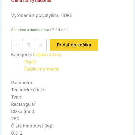
Cena na vyžiadanie
Vyrobená z polyetylénu HDPE.
Skladom u dodávateľa ( 7-14 dní )
-
+
Pridať do košíka
Kategória:
krájace dosky
Popis
Ďalšie informácie
Parametre
Technické údaje
Tvar:
Rectangular
Dĺžka (mm):
250
Čistá hmotnosť (kg):
0.312