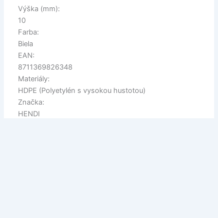
Výška (mm):
10
Farba:
Biela
EAN:
8711369826348
Materiály:
HDPE (Polyetylén s vysokou hustotou)
Značka:
HENDI
Šírka (mm):
150
Vhodná pre:
Kontakt s potravinami
Nevhodná pre:
Umývačka riadu
Balené po:
1