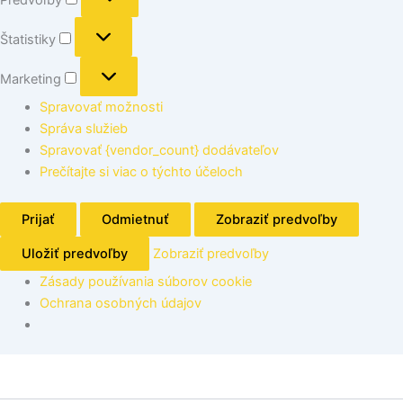
Štatistiky
Marketing
Spravovať možnosti
Správa služieb
Spravovať {vendor_count} dodávateľov
Prečítajte si viac o týchto účeloch
Prijať
Odmietnuť
Zobraziť predvoľby
Uložiť predvoľby
Zobraziť predvoľby
Zásady používania súborov cookie
Ochrana osobných údajov
množstvo
Univerzálna
doska