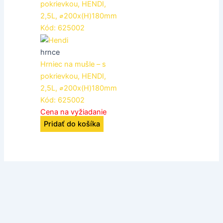
hrnce
Hrniec na mušle – s
pokrievkou, HENDI,
2,5L, ⌀200x(H)180mm
Kód: 625002
Cena na vyžiadanie
Pridať do košíka