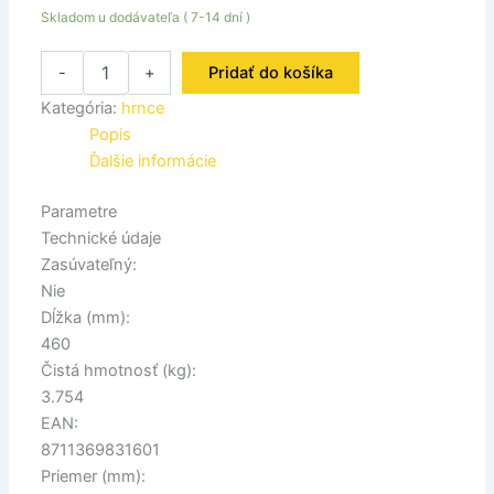
Skladom u dodávateľa ( 7-14 dní )
-
+
Pridať do košíka
Kategória:
hrnce
Popis
Ďalšie informácie
Parametre
Technické údaje
Zasúvateľný:
Nie
Dĺžka (mm):
460
Čistá hmotnosť (kg):
3.754
EAN:
8711369831601
Priemer (mm):