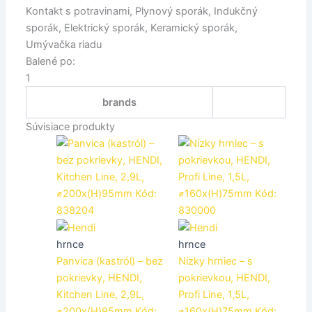
Kontakt s potravinami, Plynový sporák, Indukčný
sporák, Elektrický sporák, Keramický sporák,
Umývačka riadu
Balené po:
1
brands
Súvisiace produkty
hrnce
hrnce
Panvica (kastról) – bez
Nízky hrniec – s
pokrievky, HENDI,
pokrievkou, HENDI,
Kitchen Line, 2,9L,
Profi Line, 1,5L,
⌀200x(H)95mm Kód:
⌀160x(H)75mm Kód: