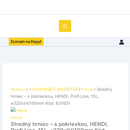
množstvo
Preskočiť
Stredný
na
hrniec
obsah
–
s
pokrievkou,
HENDI,
Zoznam na Dopyt
Profi
Line,
15L,
⌀320x(H)190mm
Kód:
831601
Domov
/
KUCHYNSKÝ INVENTÁR
/
hrnce
/ Stredný
hrniec – s pokrievkou, HENDI, Profi Line, 15L,
⌀320x(H)190mm Kód: 831601
hrnce
Stredný hrniec – s pokrievkou, HENDI,