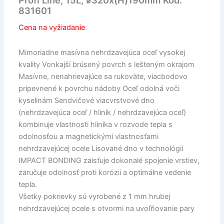
Profi Line, 15L, ⌀320x(H)190mm Kód:
831601
Cena na vyžiadanie
Mimoriadne masívna nehrdzavejúca oceľ vysokej
kvality Vonkajší brúsený povrch s lešteným okrajom
Masívne, nenahrievajúce sa rukoväte, viacbodovo
pripevnené k povrchu nádoby Oceľ odolná voči
kyselinám Sendvičové viacvrstvové dno
(nehrdzavejúca oceľ / hliník / nehrdzavejúca oceľ)
kombinuje vlastnosti hliníka v rozvode tepla s
odolnosťou a magnetickými vlastnosťami
nehrdzavejúcej ocele Lisované dno v technológii
IMPACT BONDING zaisťuje dokonalé spojenie vrstiev,
zaručuje odolnosť proti korózii a optimálne vedenie
tepla.
Všetky pokrievky sú vyrobené z 1 mm hrubej
nehrdzavejúcej ocele s otvormi na uvoľňovanie pary