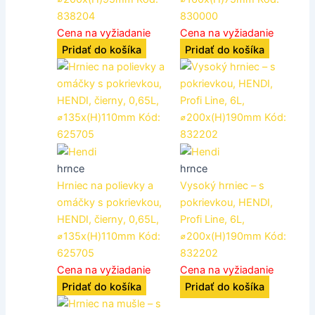
838204
830000
Cena na vyžiadanie
Cena na vyžiadanie
Pridať do košíka
Pridať do košíka
hrnce
hrnce
Hrniec na polievky a
Vysoký hrniec – s
omáčky s pokrievkou,
pokrievkou, HENDI,
HENDI, čierny, 0,65L,
Profi Line, 6L,
⌀135x(H)110mm Kód:
⌀200x(H)190mm Kód:
625705
832202
Cena na vyžiadanie
Cena na vyžiadanie
Pridať do košíka
Pridať do košíka