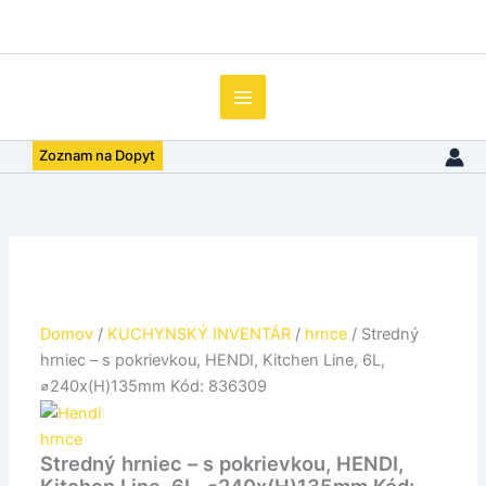
množstvo
Preskočiť
Stredný
na
hrniec
obsah
–
s
pokrievkou,
HENDI,
Zoznam na Dopyt
Kitchen
Line,
6L,
⌀240x(H)135mm
Kód:
836309
Domov
/
KUCHYNSKÝ INVENTÁR
/
hrnce
/ Stredný
hrniec – s pokrievkou, HENDI, Kitchen Line, 6L,
⌀240x(H)135mm Kód: 836309
hrnce
Stredný hrniec – s pokrievkou, HENDI,