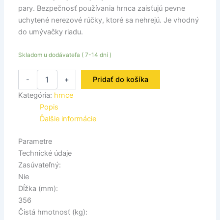
pary. Bezpečnosť používania hrnca zaisťujú pevne
uchytené nerezové rúčky, ktoré sa nehrejú. Je vhodný
do umývačky riadu.
Skladom u dodávateľa ( 7-14 dní )
-
+
Pridať do košíka
Kategória:
hrnce
Popis
Ďalšie informácie
Parametre
Technické údaje
Zasúvateľný:
Nie
Dĺžka (mm):
356
Čistá hmotnosť (kg):