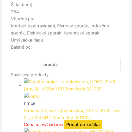
Šírka (mm):
254
Vhodná pre:
Kontakt s potravinami, Plynový sporák, Indukčný
sporák, Elektrický sporák, Keramický sporák,
Umývačka riadu
Balené po:
1
brands
Súvisiace produkty
hrnce
Stredný hrniec – s pokrievkou, HENDI, Profi Line,
2L, ⌀160x(H)110mm Kód: 831007
Cena na vyžiadanie
Pridať do košíka