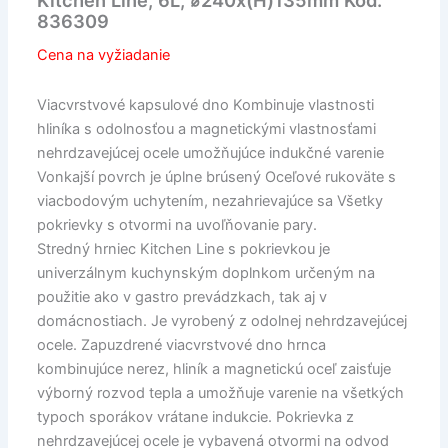
Kitchen Line, 6L, ⌀240x(H)135mm Kód:
836309
Cena na vyžiadanie
Viacvrstvové kapsulové dno Kombinuje vlastnosti
hliníka s odolnosťou a magnetickými vlastnosťami
nehrdzavejúcej ocele umožňujúce indukčné varenie
Vonkajší povrch je úplne brúsený Oceľové rukoväte s
viacbodovým uchytením, nezahrievajúce sa Všetky
pokrievky s otvormi na uvoľňovanie pary.
Stredný hrniec Kitchen Line s pokrievkou je
univerzálnym kuchynským doplnkom určeným na
použitie ako v gastro prevádzkach, tak aj v
domácnostiach. Je vyrobený z odolnej nehrdzavejúcej
ocele. Zapuzdrené viacvrstvové dno hrnca
kombinujúce nerez, hliník a magnetickú oceľ zaisťuje
výborný rozvod tepla a umožňuje varenie na všetkých
typoch sporákov vrátane indukcie. Pokrievka z
nehrdzavejúcej ocele je vybavená otvormi na odvod