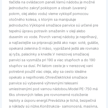
tlačidla na ovládacom paneli.Varnú nádobu je možné
jednoducho zakryť poklopom a obsah (uvarený
pokrm, olej alebo vodu) vieme vyklopiť pomocou
otočného kolesa, s ktorým sa manipuluje
jednoducho.Výklopné smažiace panvice sú určené pre
tepelnú úpravu potravín smažením v oleji alebo
dusením vo vode. Povrch varnej nádoby je nepriľnavý,
a najčastejšie sa pripravujú jedlá ako napr. soté, guláše,
opekaná zelenina či mäso, vyprážané jedlá ale rovnako
aj ryža, palacinky a knedle.V nerezovej smažiacej
panvici sa vysmáža pri 190 a viac stupňoch a do 190
stupňov sa dusí. Pri liatom ceste je v nerezovej vani
potrebné použiť viac oleja, aby sa cesto ideálne
opekalo a neprihorelo.OhrevElektrické smažiace
panvice sú vybavené výhrevnými telesami
umiestnenými pod varnou nádobou.Model PE-750 má
6ks ohrevných telies pre rovnomerné rozloženie
teploty a úsporu energií.Prevádzka je tichá, bezpečná
a náklady sú nízke.Konštrukcia- samonosná, masívna,