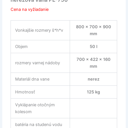
Cena na vyžiadanie
800 x 700 x 900
Vonkajšie rozmery š*h*v
mm
Objem
50 l
700 x 422 x 160
rozmery varnej nádoby
mm
Materiál dna vane
nerez
Hmotnosť
125 kg
Vyklápanie otočným
kolesom
batéria na studenú vodu