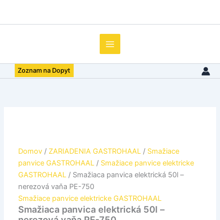
množstvo
Preskočiť
Smažiaca
na
panvica
obsah
elektrická
50l
-
nerezová
Zoznam na Dopyt
vaňa
PE-
750
Domov
/
ZARIADENIA GASTROHAAL
/
Smažiace
panvice GASTROHAAL
/
Smažiace panvice elektricke
GASTROHAAL
/ Smažiaca panvica elektrická 50l –
nerezová vaňa PE-750
Smažiace panvice elektricke GASTROHAAL
Smažiaca panvica elektrická 50l –
nerezová vaňa PE-750