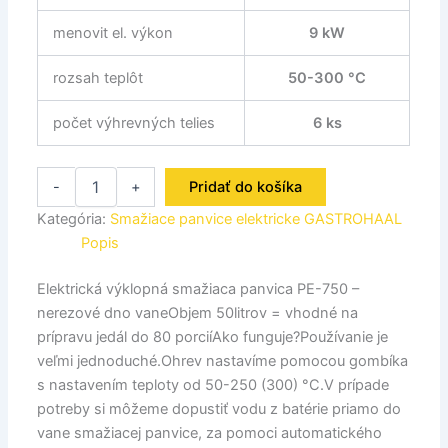
menovit el. výkon
9 kW
rozsah teplôt
50-300 °C
počet výhrevných telies
6 ks
-
+
Pridať do košíka
Kategória:
Smažiace panvice elektricke GASTROHAAL
Popis
Elektrická výklopná smažiaca panvica PE-750 –
nerezové dno vaneObjem 50litrov = vhodné na
prípravu jedál do 80 porciíAko funguje?Používanie je
veľmi jednoduché.Ohrev nastavíme pomocou gombíka
s nastavením teploty od 50-250 (300) °C.V prípade
potreby si môžeme dopustiť vodu z batérie priamo do
vane smažiacej panvice, za pomoci automatického