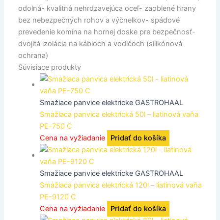
odolná- kvalitná nehrdzavejúca oceľ- zaoblené hrany
bez nebezpečných rohov a výčnelkov- spádové
prevedenie komína na hornej doske pre bezpečnosť-
dvojitá izolácia na kábloch a vodičoch (silikónová
ochrana)
Súvisiace produkty
Smažiace panvice elektricke GASTROHAAL
Smažiaca panvica elektrická 50l – liatinová vaňa
PE-750 C
Cena na vyžiadanie
Pridať do košíka
Smažiace panvice elektricke GASTROHAAL
Smažiaca panvica elektrická 120l – liatinová vaňa
PE-9120 C
Cena na vyžiadanie
Pridať do košíka