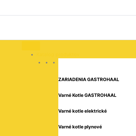
množstvo
Preskočiť
Servírovacie
na
kliešte
obsah
HACCP
300
mm,
HENDI,
Červená,
(L)300mm
Katalog produktov
Kód:
171721
ZARIADENIA GASTROHAAL
Varné Kotle GASTROHAAL
Varné kotle elektrické
Varné kotle plynové