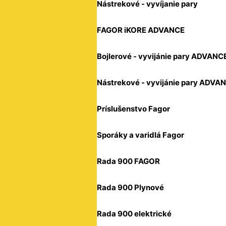
Nástrekové - vyvíjanie pary
FAGOR iKORE ADVANCE
Bojlerové - vyvijánie pary ADVANC
Nástrekové - vyvijánie pary ADVA
Príslušenstvo Fagor
Sporáky a varidlá Fagor
Rada 900 FAGOR
Rada 900 Plynové
Rada 900 elektrické