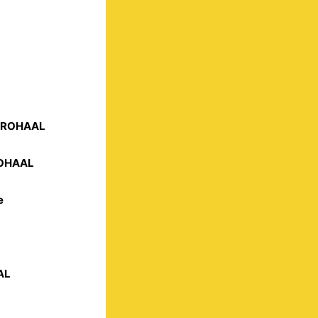
STROHAAL
ROHAAL
e
AL