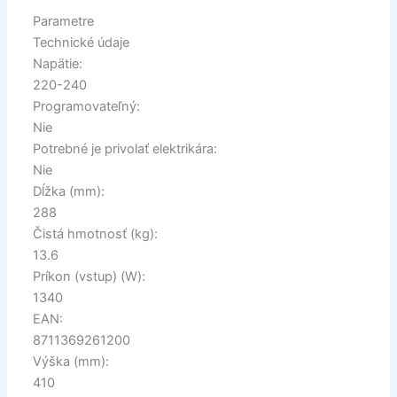
Parametre
Technické údaje
Napätie:
220-240
Programovateľný:
Nie
Potrebné je privolať elektrikára:
Nie
Dĺžka (mm):
288
Čistá hmotnosť (kg):
13.6
Príkon (vstup) (W):
1340
EAN:
8711369261200
Výška (mm):
410