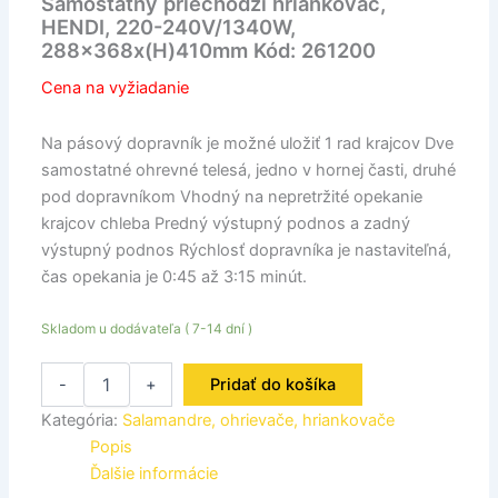
Samostatný priechodzí hriankovač,
HENDI, 220-240V/1340W,
288x368x(H)410mm Kód: 261200
Cena na vyžiadanie
Na pásový dopravník je možné uložiť 1 rad krajcov Dve
samostatné ohrevné telesá, jedno v hornej časti, druhé
pod dopravníkom Vhodný na nepretržité opekanie
krajcov chleba Predný výstupný podnos a zadný
výstupný podnos Rýchlosť dopravníka je nastaviteľná,
čas opekania je 0:45 až 3:15 minút.
Skladom u dodávateľa ( 7-14 dní )
-
+
Pridať do košíka
Kategória:
Salamandre, ohrievače, hriankovače
Popis
Ďalšie informácie