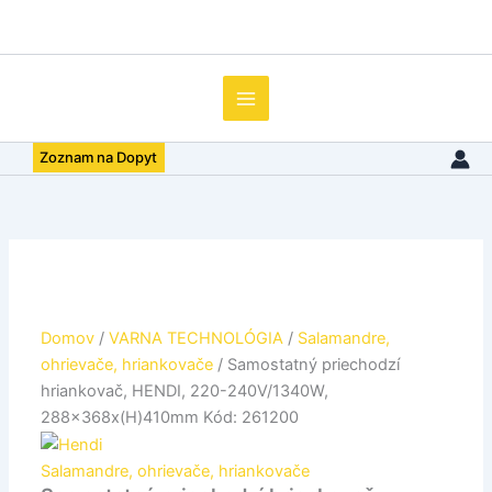
množstvo
Preskočiť
Samostatný
na
priechodzí
obsah
hriankovač,
HENDI,
220-
240V/1340W,
Zoznam na Dopyt
288x368x(H)410mm
Kód:
261200
Domov
/
VARNA TECHNOLÓGIA
/
Salamandre,
ohrievače, hriankovače
/ Samostatný priechodzí
hriankovač, HENDI, 220-240V/1340W,
288x368x(H)410mm Kód: 261200
Salamandre, ohrievače, hriankovače