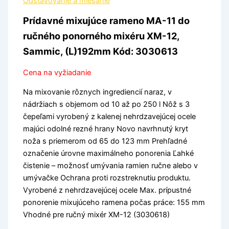
Odšťavovanie a miešanie
Prídavné mixujúce rameno MA-11 do
ručného ponorného mixéru XM-12,
Sammic, (L)192mm Kód: 3030613
Cena na vyžiadanie
Na mixovanie rôznych ingrediencií naraz, v
nádržiach s objemom od 10 až po 250 l Nôž s 3
čepeľami vyrobený z kalenej nehrdzavejúcej ocele
majúci odolné rezné hrany Novo navrhnutý kryt
noža s priemerom od 65 do 123 mm Prehľadné
označenie úrovne maximálneho ponorenia Ľahké
čistenie – možnosť umývania ramien ručne alebo v
umývačke Ochrana proti rozstreknutiu produktu.
Vyrobené z nehrdzavejúcej ocele Max. prípustné
ponorenie mixujúceho ramena počas práce: 155 mm
Vhodné pre ručný mixér XM-12 (3030618)