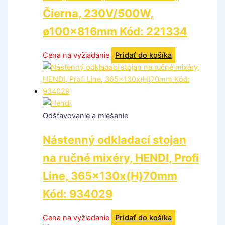
Čierna, 230V/500W,
ø100x816mm Kód: 221334
Cena na vyžiadanie
Pridať do košíka
Odšťavovanie a miešanie
Nástenný odkladací stojan
na ručné mixéry, HENDI, Profi
Line, 365x130x(H)70mm
Kód: 934029
Cena na vyžiadanie
Pridať do košíka