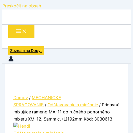
Preskočiť na obsah
Zoznam na Dopyt
Domov
/
MECHANICKÉ
SPRACOVANIE
/
Odšťavovanie a miešanie
/ Prídavné
mixujúce rameno MA-11 do ručného ponorného
mixéru XM-12, Sammic, (L)192mm Kód: 3030613