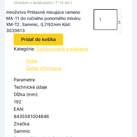
Skladom u dodávateľa ( 7-14 dní )
množstvo Prídavné mixujúce rameno
MA-11 do ručného ponorného mixéru
-
+
XM-12, Sammic, (L)192mm Kód:
3030613
Pridať do košíka
Kategória:
Odšťavovanie a miešanie
Popis
Ďalšie informácie
Parametre
Technické údaje
Dĺžka (mm):
192
EAN:
8435561004846
Značka:
Sammic