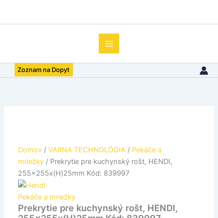
množstvo
Preskočiť
Prekrytie
na
pre
obsah
kuchynský
rošt,
HENDI,
255x255x(H)25mm
Zoznam na Dopyt
Kód:
839997
Domov
/
VARNA TECHNOLÓGIA
/
Pekáče a
mriežky
/ Prekrytie pre kuchynský rošt, HENDI,
255x255x(H)25mm Kód: 839997
Pekáče a mriežky
Prekrytie pre kuchynský rošt, HENDI,