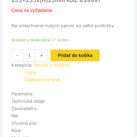
255x255x(H)25mm Kód: 839997
Cena na vyžiadanie
Na umiestnenie malých panvíc na veľké podložky
Skladom u dodávateľa ( 7-14 dní )
-
+
Pridať do košíka
Kategória:
Pekáče a mriežky
Popis
Ďalšie informácie
Parametre
Technické údaje
Zasúvateľný:
Nie
Vhodná pre:
Rúra