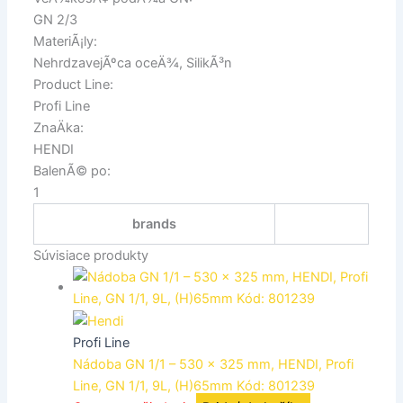
GN 2/3
MateriÃ¡ly:
NehrdzavejÃºca oceÄ¾, SilikÃ³n
Product Line:
Profi Line
ZnaÄka:
HENDI
BalenÃ© po:
1
brands
Súvisiace produkty
Profi Line
Nádoba GN 1/1 – 530 x 325 mm, HENDI, Profi
Line, GN 1/1, 9L, (H)65mm Kód: 801239