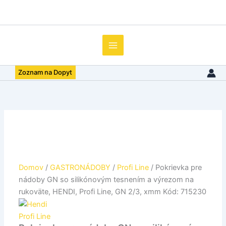
množstvo
Preskočiť
Pokrievka
na
pre
obsah
nádoby
GN
so
silikónovým
Zoznam na Dopyt
tesnením
a
výrezom
na
rukoväte,
HENDI,
Profi
Line,
GN
2/3,
Domov
/
GASTRONÁDOBY
/
Profi Line
/ Pokrievka pre
xmm
nádoby GN so silikónovým tesnením a výrezom na
Kód:
rukoväte, HENDI, Profi Line, GN 2/3, xmm Kód: 715230
715230
Profi Line