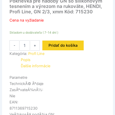
Pokrievka pre nádoby GN so silikónovým
tesnením a výrezom na rukoväte, HENDI,
Profi Line, GN 2/3, xmm Kód: 715230
Cena na vyžiadanie
Skladom u dodávateľa ( 7-14 dní )
-
+
Pridať do košíka
Kategória:
Profi Line
Popis
Ďalšie informácie
Parametre
TechnickÃ© Ãºdaje
ZasÃºvateÄ¾nÃ½:
Nie
EAN:
8711369715230
VeÄ¾kosÅ¥ podÄ¾a GN: