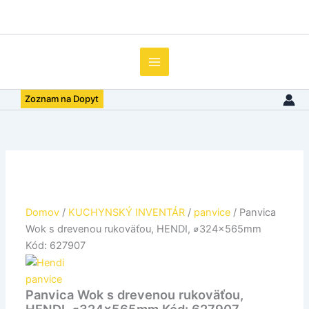
množstvo
Preskočiť
Panvica
na
Wok
obsah
s
drevenou
rukoväťou,
HENDI,
Zoznam na Dopyt
⌀324x565mm
Kód:
627907
Domov
/
KUCHYNSKÝ INVENTÁR
/
panvice
/ Panvica
Wok s drevenou rukoväťou, HENDI, ⌀324x565mm
Kód: 627907
panvice
Panvica Wok s drevenou rukoväťou,