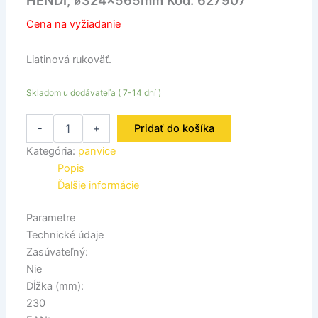
HENDI, ⌀324x565mm Kód: 627907
Cena na vyžiadanie
Liatinová rukoväť.
Skladom u dodávateľa ( 7-14 dní )
-
+
Pridať do košíka
Kategória:
panvice
Popis
Ďalšie informácie
Parametre
Technické údaje
Zasúvateľný:
Nie
Dĺžka (mm):
230