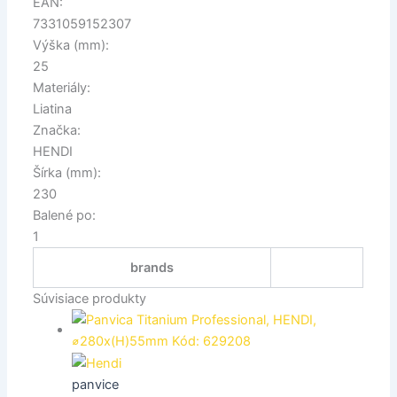
EAN:
7331059152307
Výška (mm):
25
Materiály:
Liatina
Značka:
HENDI
Šírka (mm):
230
Balené po:
1
brands
Súvisiace produkty
panvice