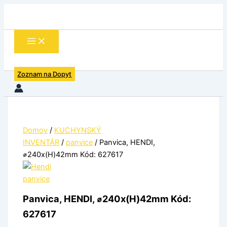
množstvo
Preskočiť
Panvica,
na
HENDI,
obsah
⌀240x(H)42mm
Kód:
627617
Zoznam na Dopyt
Domov
/
KUCHYNSKÝ
INVENTÁR
/
panvice
/ Panvica, HENDI,
⌀240x(H)42mm Kód: 627617
panvice
Panvica, HENDI, ⌀240x(H)42mm Kód:
627617