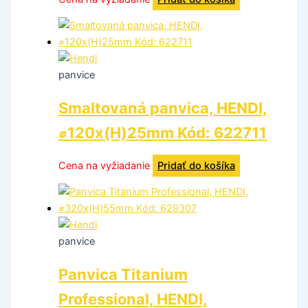
panvice
Smaltovaná panvica, HENDI,
⌀120x(H)25mm Kód: 622711
Cena na vyžiadanie
Pridať do košíka
panvice
Panvica Titanium
Professional, HENDI,