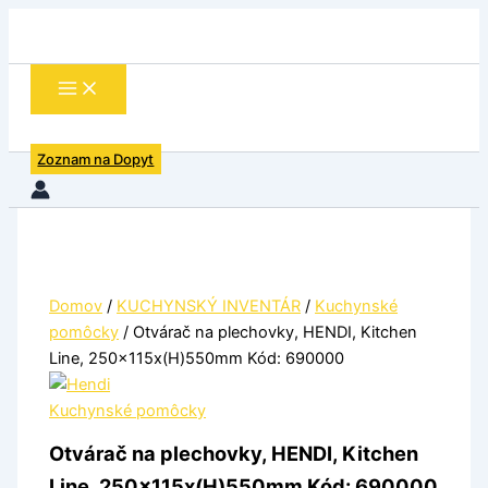
množstvo
Preskočiť
Otvárač
na
na
obsah
plechovky,
HENDI,
Kitchen
Line,
Zoznam na Dopyt
250x115x(H)550mm
Kód:
690000
Domov
/
KUCHYNSKÝ INVENTÁR
/
Kuchynské
pomôcky
/ Otvárač na plechovky, HENDI, Kitchen
Line, 250x115x(H)550mm Kód: 690000
Kuchynské pomôcky
Otvárač na plechovky, HENDI, Kitchen
Line, 250x115x(H)550mm Kód: 690000