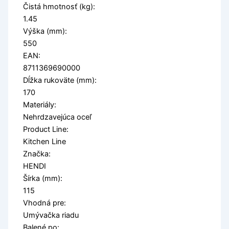
Čistá hmotnosť (kg):
1.45
Výška (mm):
550
EAN:
8711369690000
Dĺžka rukoväte (mm):
170
Materiály:
Nehrdzavejúca oceľ
Product Line:
Kitchen Line
Značka:
HENDI
Šírka (mm):
115
Vhodná pre:
Umývačka riadu
Balené po: