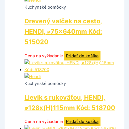
Kuchynské pomôcky
Drevený valček na cesto,
HENDI, ⌀75x640mm Kód:
515020
Cena na vyžiadanie
Pridať do košíka
Kuchynské pomôcky
Lievik s rukoväťou, HENDI,
⌀128x(H)115mm Kód: 518700
Cena na vyžiadanie
Pridať do košíka