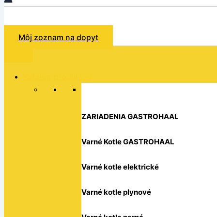
Hľadať
Môj zoznam na dopyt
Katalog produktov
ZARIADENIA GASTROHAAL
Varné Kotle GASTROHAAL
Varné kotle elektrické
Varné kotle plynové