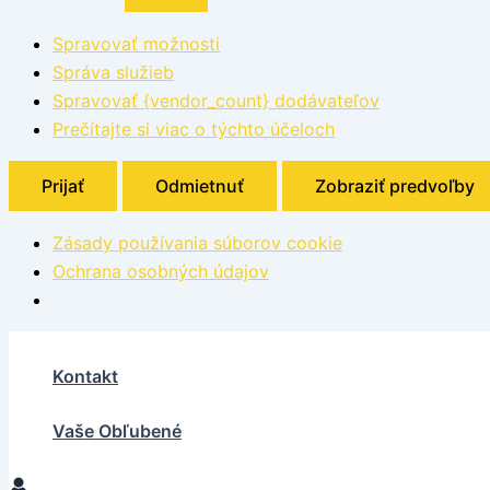
Spravovať možnosti
Správa služieb
Spravovať {vendor_count} dodávateľov
Prečítajte si viac o týchto účeloch
Prijať
Odmietnuť
Zobraziť predvoľby
Zásady používania súborov cookie
Ochrana osobných údajov
Kontakt
Vaše Obľubené