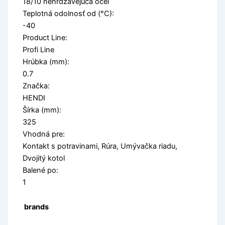
18/10 nehrdzavejúca oceľ
Teplotná odolnosť od (°C):
-40
Product Line:
Profi Line
Hrúbka (mm):
0.7
Značka:
HENDI
Šírka (mm):
325
Vhodná pre:
Kontakt s potravinami, Rúra, Umývačka riadu,
Dvojitý kotol
Balené po:
1
brands