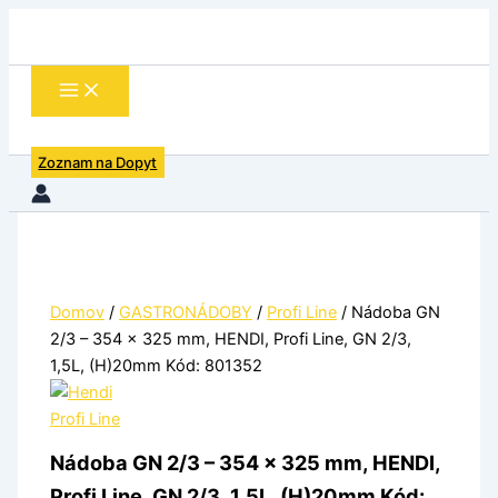
množstvo
Preskočiť
Nádoba
na
GN
obsah
2/3
–
354
x
Zoznam na Dopyt
325
mm,
HENDI,
Profi
Line,
GN
2/3,
Domov
/
GASTRONÁDOBY
/
Profi Line
/ Nádoba GN
1,5L,
2/3 – 354 x 325 mm, HENDI, Profi Line, GN 2/3,
(H)20mm
Kód:
1,5L, (H)20mm Kód: 801352
801352
Profi Line
Nádoba GN 2/3 – 354 x 325 mm, HENDI,
Profi Line, GN 2/3, 1,5L, (H)20mm Kód: