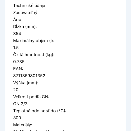
Technické údaje
Zasúvateľný:
Áno
Dĺžka (mm):
354
Maximálny objem (l):
1.5
Čistá hmotnosť (kg):
0.735
EAN:
8711369801352
Výška (mm):
20
Veľkosť podľa GN:
GN 2/3
Teplotná odolnosť do (°C):
300
Materiály: