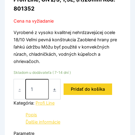
801352
Cena na vyžiadanie
Vyrobené z vysoko kvalitnej nehrdzavejúcej ocele
18/10 Veľmi pevná konštrukcia Zaoblené hrany pre
ľahkú údržbu Môžu byť použité v konvekčných
rúrach, chladničkách, vodných kúpeľoch a
ohrievačoch.
Skladom u dodávateľa ( 7-14 dní )
-
+
Pridať do košíka
Kategória:
Profi Line
Popis
Ďalšie informácie
Parametre