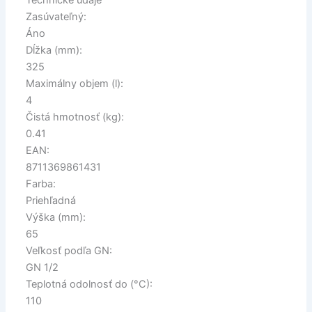
Technické údaje
Zasúvateľný:
Áno
Dĺžka (mm):
325
Maximálny objem (l):
4
Čistá hmotnosť (kg):
0.41
EAN:
8711369861431
Farba:
Priehľadná
Výška (mm):
65
Veľkosť podľa GN:
GN 1/2
Teplotná odolnosť do (°C):
110