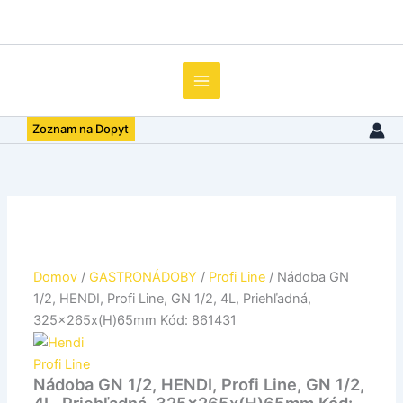
množstvo
Preskočiť
Nádoba
na
GN
obsah
1/2,
HENDI,
Profi
Line,
Zoznam na Dopyt
GN
1/2,
4L,
Priehľadná,
325x265x(H)65mm
Kód:
861431
Domov
/
GASTRONÁDOBY
/
Profi Line
/ Nádoba GN
1/2, HENDI, Profi Line, GN 1/2, 4L, Priehľadná,
325x265x(H)65mm Kód: 861431
Profi Line
Nádoba GN 1/2, HENDI, Profi Line, GN 1/2,