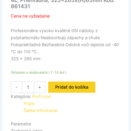
4L, Priehľadná, 325x265x(H)65mm Kód:
861431
Cena na vyžiadanie
Profesionálne vysoko kvalitné GN nádoby z
polykarbonátu Neabsorbujú zápachy a chute
Polopriehľadné Bezfarebné Odolné voči teplote od -40
°C do 110 °C.
325 x 265 mm
Skladom u dodávateľa ( 7-14 dní )
-
+
Pridať do košíka
Kategória:
Profi Line
Popis
Ďalšie informácie
Parametre