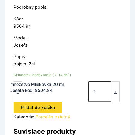
Podrobný popis:
Kód:
9504.94
Model:
Josefa
Popis:
objem: 2cl
Skladom u dodávateľa ( 7-14 dní )
množstvo Mliekovka 20 ml,
Josefa kod: 9504.94
-
+
Pridať do košíka
Kategória:
Porcelán ostatný
Súvisiace produkty