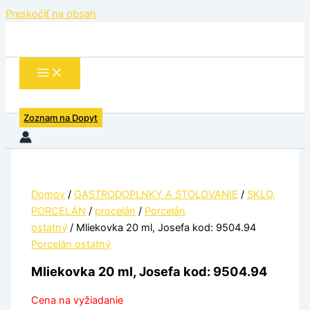
Preskočiť na obsah
Zoznam na Dopyt
Domov
/
GASTRODOPLNKY A STOLOVANIE
/
SKLO,
PORCELÁN
/
procelán
/
Porcelán
ostatný
/ Mliekovka 20 ml, Josefa kod: 9504.94
Porcelán ostatný
Mliekovka 20 ml, Josefa kod: 9504.94
Cena na vyžiadanie