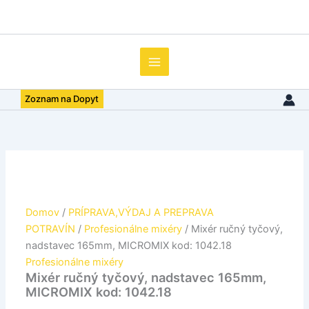
množstvo
Preskočiť
Mixér
na
ručný
obsah
tyčový,
nadstavec
165mm,
MICROMIX
Zoznam na Dopyt
kod:
1042.18
Domov
/
PRÍPRAVA,VÝDAJ A PREPRAVA
POTRAVÍN
/
Profesionálne mixéry
/ Mixér ručný tyčový,
nadstavec 165mm, MICROMIX kod: 1042.18
Profesionálne mixéry
Mixér ručný tyčový, nadstavec 165mm,
MICROMIX kod: 1042.18