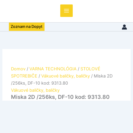
/256ks,
DF-
10
kod:
Zoznam na Dopyt
9313.80
Domov
/
VARNA TECHNOLÓGIA
/
STOLOVÉ
SPOTREBIČE
/
Vákuové baličky, baličky
/ Miska 2D
/256ks, DF-10 kod: 9313.80
Vákuové baličky, baličky
Miska 2D /256ks, DF-10 kod: 9313.80
Cena na vyžiadanie
Podrobný popis: