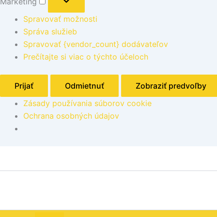
Marketing
Spravovať možnosti
Správa služieb
Spravovať {vendor_count} dodávateľov
Prečítajte si viac o týchto účeloch
Prijať
Odmietnuť
Zobraziť predvoľby
Zásady používania súborov cookie
Ochrana osobných údajov
množstvo
Miniatúrny
košík
na
vyprážané
občerstvenie
stohovateľný,