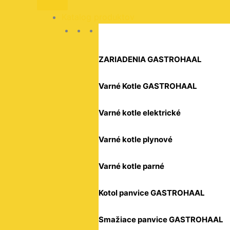
HENDI,
105x90x(H)60mm
Katalog produktov
Kód:
425664
ZARIADENIA GASTROHAAL
Varné Kotle GASTROHAAL
Varné kotle elektrické
Varné kotle plynové
Varné kotle parné
Kotol panvice GASTROHAAL
Smažiace panvice GASTROHAAL