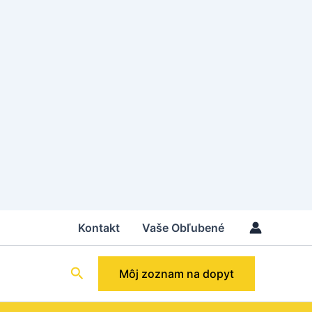
Kontakt
Vaše Obľubené
Hľadať
Môj zoznam na dopyt