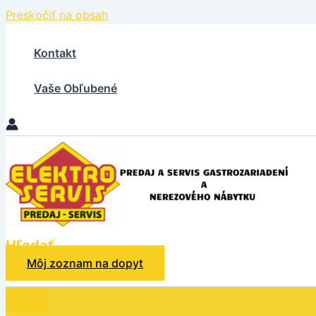
Preskočiť na obsah
Kontakt
Vaše Obľubené
Hľadať
Môj zoznam na dopyt