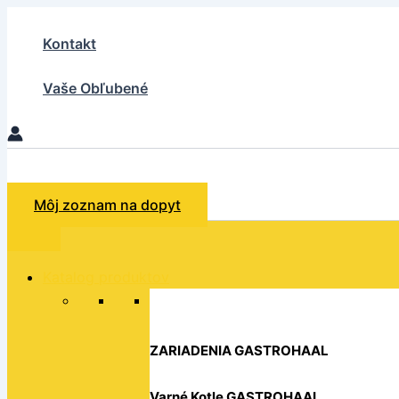
množstvo
Preskočiť
Lyžička
na
Kontakt
kávová
obsah
CASINO
kod:
Vaše Obľubené
9028.32
Hľadať
Môj zoznam na dopyt
Katalog produktov
ZARIADENIA GASTROHAAL
Varné Kotle GASTROHAAL