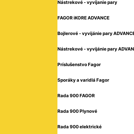
Nástrekové - vyvíjanie pary
FAGOR iKORE ADVANCE
Bojlerové - vyvijánie pary ADVANC
Nástrekové - vyvijánie pary ADVA
Príslušenstvo Fagor
Sporáky a varidlá Fagor
Rada 900 FAGOR
Rada 900 Plynové
Rada 900 elektrické