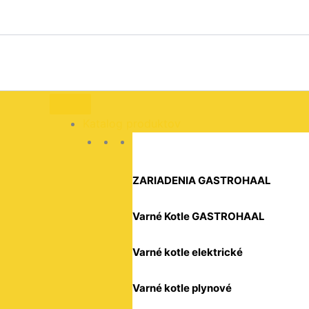
množstvo
Preskočiť
Kuter
na
K-
obsah
82
s
elektronickým
grafickým
panelom,
Sammic,
Katalog produktov
400V/1500W,
286x387x(H)473mm
Kód:
1050850
ZARIADENIA GASTROHAAL
Varné Kotle GASTROHAAL
Varné kotle elektrické
Varné kotle plynové