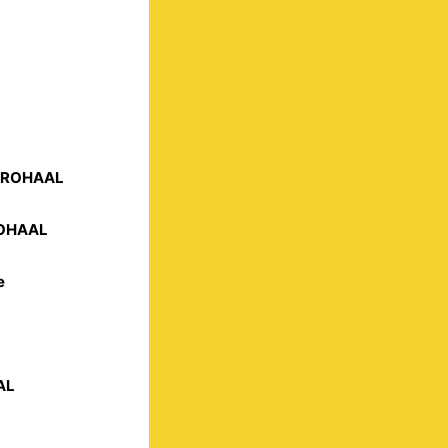
STROHAAL
ROHAAL
e
AL