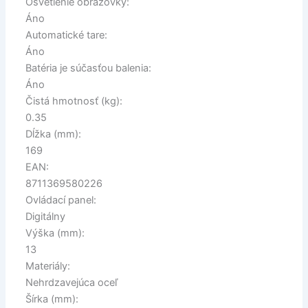
Osvetlenie obrazovky:
Áno
Automatické tare:
Áno
Batéria je súčasťou balenia:
Áno
Čistá hmotnosť (kg):
0.35
Dĺžka (mm):
169
EAN:
8711369580226
Ovládací panel:
Digitálny
Výška (mm):
13
Materiály:
Nehrdzavejúca oceľ
Šírka (mm):