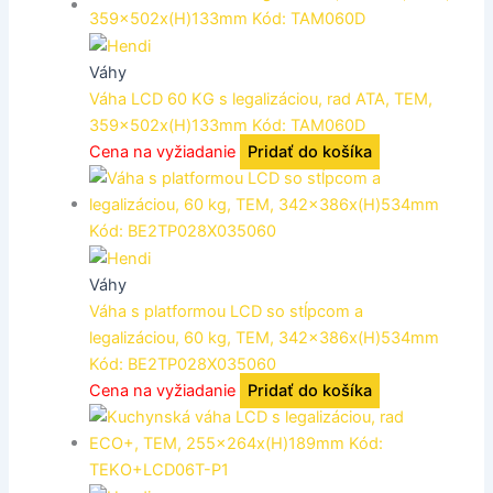
Váhy
Váha LCD 60 KG s legalizáciou, rad ATA, TEM,
359x502x(H)133mm Kód: TAM060D
Cena na vyžiadanie
Pridať do košíka
Váhy
Váha s platformou LCD so stĺpcom a
legalizáciou, 60 kg, TEM, 342x386x(H)534mm
Kód: BE2TP028X035060
Cena na vyžiadanie
Pridať do košíka