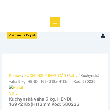
množstvo
Preskočiť
Kuchynská
na
váha
obsah
5
kg,
HENDI,
169x218x(H)13mm
Zoznam na Dopyt
Kód:
580226
Domov
/
KUCHYNSKÝ INVENTÁR
/
Váhy
/ Kuchynská
váha 5 kg, HENDI, 169x218x(H)13mm Kód: 580226
Váhy
Kuchynská váha 5 kg, HENDI,
169x218x(H)13mm Kód: 580226