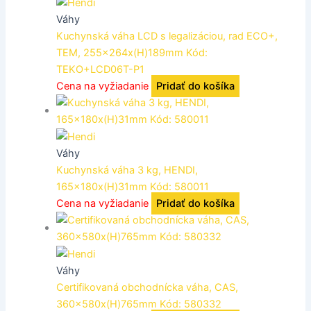
Váhy
Kuchynská váha LCD s legalizáciou, rad ECO+,
TEM, 255x264x(H)189mm Kód:
TEKO+LCD06T-P1
Cena na vyžiadanie
Pridať do košíka
Váhy
Kuchynská váha 3 kg, HENDI,
165x180x(H)31mm Kód: 580011
Cena na vyžiadanie
Pridať do košíka
Váhy
Certifikovaná obchodnícka váha, CAS,
360x580x(H)765mm Kód: 580332