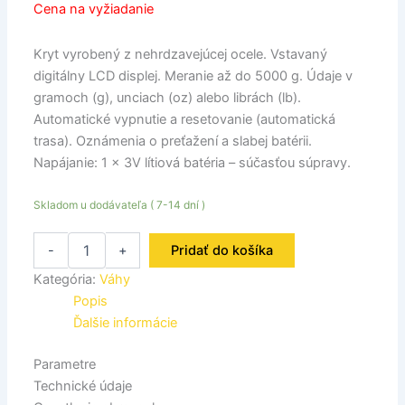
Cena na vyžiadanie
Kryt vyrobený z nehrdzavejúcej ocele. Vstavaný
digitálny LCD displej. Meranie až do 5000 g. Údaje v
gramoch (g), unciach (oz) alebo librách (lb).
Automatické vypnutie a resetovanie (automatická
trasa). Oznámenia o preťažení a slabej batérii.
Napájanie: 1 x 3V lítiová batéria – súčasťou súpravy.
Skladom u dodávateľa ( 7-14 dní )
-
+
Pridať do košíka
Kategória:
Váhy
Popis
Ďalšie informácie
Parametre
Technické údaje