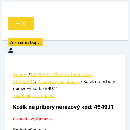
množstvo
Preskočiť
Košík
na
na
obsah
príbory
nerezový
kod:
4549.11
Zoznam na Dopyt
Domov
/
PRÍPRAVA,VÝDAJ A PREPRAVA
POTRAVÍN
/
Zásobníky na príbory
/ Košík na príbory
nerezový kod: 4549.11
Zásobníky na príbory
Košík na príbory nerezový kod: 4549.11
Cena na vyžiadanie