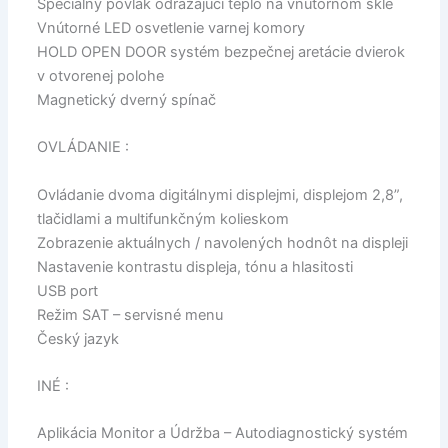
Špeciálny povlak odrážajúci teplo na vnútornom skle
Vnútorné LED osvetlenie varnej komory
HOLD OPEN DOOR systém bezpečnej aretácie dvierok
v otvorenej polohe
Magnetický dverný spínač
OVLÁDANIE :
Ovládanie dvoma digitálnymi displejmi, displejom 2,8”,
tlačidlami a multifunkčným kolieskom
Zobrazenie aktuálnych / navolených hodnôt na displeji
Nastavenie kontrastu displeja, tónu a hlasitosti
USB port
Režim SAT – servisné menu
Český jazyk
INÉ :
Aplikácia Monitor a Údržba – Autodiagnostický systém