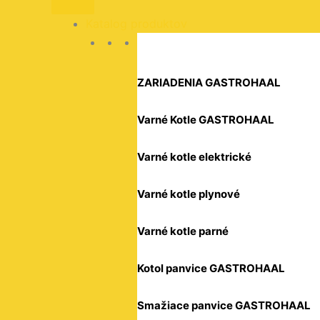
fľaše
na
Katalog produktov
šľahačku,
HENDI,
Kitchen
Line,
ZARIADENIA GASTROHAAL
Kitchen
Line,
120x30x(H)240mm
Varné Kotle GASTROHAAL
Varné kotle elektrické
Varné kotle plynové
Varné kotle parné
Kotol panvice GASTROHAAL
Smažiace panvice GASTROHAAL