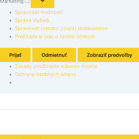
Marketing
Spravovať možnosti
Správa služieb
Spravovať {vendor_count} dodávateľov
Prečítajte si viac o týchto účeloch
Prijať
Odmietnuť
Zobraziť predvoľby
Zásady používania súborov cookie
Ochrana osobných údajov
množstvo
Kód:
589007
Náhradné
diely
na
sifónové