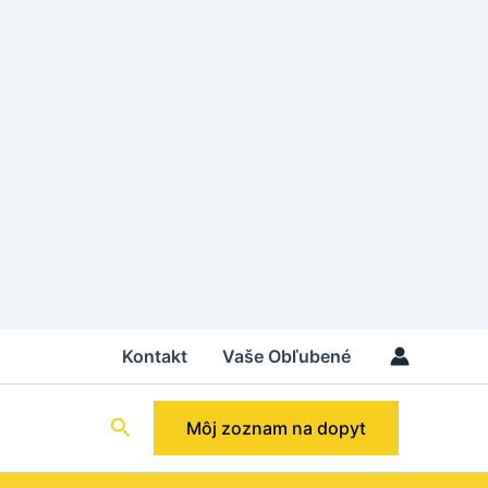
Kontakt
Vaše Obľubené
Hľadať
Môj zoznam na dopyt