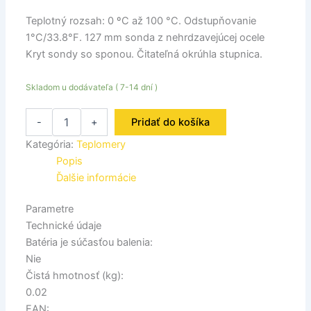
Teplotný rozsah: 0 ºC až 100 °C. Odstupňovanie
1°C/33.8°F. 127 mm sonda z nehrdzavejúcej ocele
Kryt sondy so sponou. Čitateľná okrúhla stupnica.
Skladom u dodávateľa ( 7-14 dní )
-
+
Pridať do košíka
Kategória:
Teplomery
Popis
Ďalšie informácie
Parametre
Technické údaje
Batéria je súčasťou balenia:
Nie
Čistá hmotnosť (kg):
0.02
EAN: