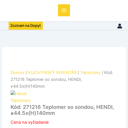
Teplomer
so
sondou,
HENDI,
Zoznam na Dopyt
⌀44.5x(H)140mm
Domov
/
KUCHYNSKÝ INVENTÁR
/
Teplomery
/ Kód:
271216 Teplomer so sondou, HENDI,
⌀44.5x(H)140mm
Teplomery
Kód: 271216 Teplomer so sondou, HENDI,
⌀44.5x(H)140mm
Cena na vyžiadanie