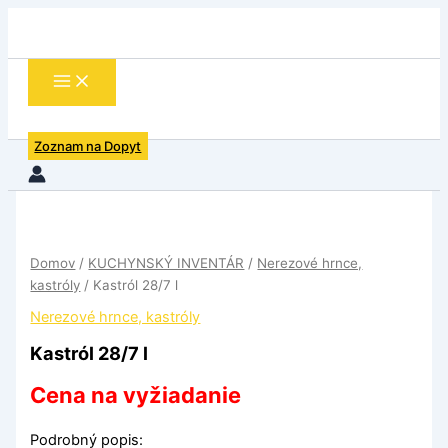
Preskočiť
na
obsah
Zoznam na Dopyt
množstvo
Kastról
28/7
Domov
/
KUCHYNSKÝ INVENTÁR
/
Nerezové hrnce,
l
kastróly
/ Kastról 28/7 l
Nerezové hrnce, kastróly
Kastról 28/7 l
Cena na vyžiadanie
Podrobný popis: