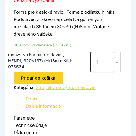
Cena na vyžiadanie
Forma pre klasické ravioli Forma z odliatku hliníka
Podstavec z lakovanej ocele Na gumených
nožičkách 36 foriem 30x30x(H)8 mm Vrátane
dreveného valčeka
Skladom u dodávateľa ( 7-14 dní )
množstvo Forma pre Ravioli,
HENDI, 320x137x(H)18mm Kód:
-
+
975534
Pridať do košíka
Kategória:
Strojčeky na výrobu cestovín
Popis
Ďalšie informácie
Parametre
Technické údaje
Dĺžka (mm):