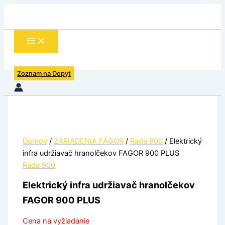
množstvo
Preskočiť
Elektrický
na
infra
obsah
udržiavač
hranolčekov
FAGOR
900
Zoznam na Dopyt
PLUS
Domov
/
ZARIADENIA FAGOR
/
Rada 900
/ Elektrický
infra udržiavač hranolčekov FAGOR 900 PLUS
Rada 900
Elektrický infra udržiavač hranolčekov
FAGOR 900 PLUS
Cena na vyžiadanie