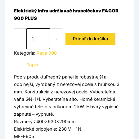
Elektrický infra udržiavač hranolčekov FAGOR
900 PLUS
-
+
Pridať do košíka
Kategória:
Rada 900
Popis
Popis produktuPredný panel je robustnejší a
odolnejší, vyrobený z nerezovej ocele s hrúbkou 3
mm. Konštrukcia z nerezovej ocele. Vyberateľná
vaňa GN-1/1. Vyberateľné sito. Horné keramické
výhrevné teleso s príkonom 1 kW. Hlavný vypínač
zapnuté – vypnuté.
Rozmery : 400x930x290mm
Elektrické pripojenie: 230 V – 1N.
MF-E905