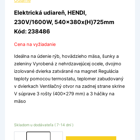
Udiarne
Elektrická udiareň, HENDI,
230V/1600W, 540x380x(H)725mm
Kód: 238486
Cena na vyžiadanie
Ideálna na údenie rýb, hovädzieho mäsa, šunky a
zeleniny Vyrobená z nehrdzavejúcej ocele, dvojmo
izolované dvierka zatvárané na magnet Regulácia
teploty pomocou termostatu, teplomer zabudovaný
v dvierkach Ventilačný otvor na zadnej strane skrine
V súprave 3 rošty (400×279 mm) a 3 háčiky na
mäso
Skladom u dodávateľa ( 7-14 dní )