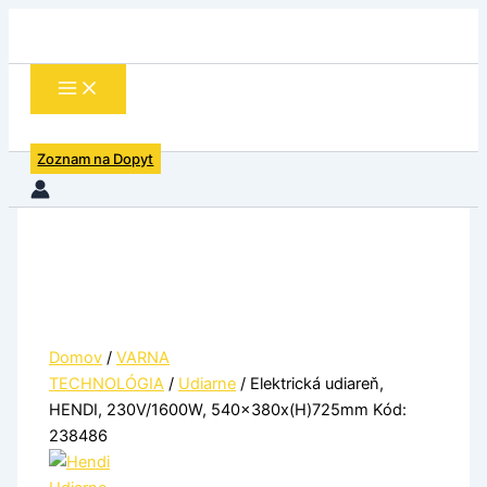
množstvo
Preskočiť
Elektrická
na
udiareň,
obsah
HENDI,
230V/1600W,
540x380x(H)725mm
Kód:
Zoznam na Dopyt
238486
Domov
/
VARNA
TECHNOLÓGIA
/
Udiarne
/ Elektrická udiareň,
HENDI, 230V/1600W, 540x380x(H)725mm Kód:
238486