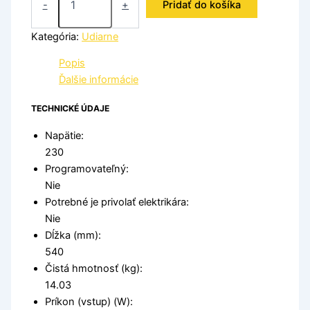
-
+
Pridať do košíka
Kategória:
Udiarne
Popis
Ďalšie informácie
TECHNICKÉ ÚDAJE
Napätie:
230
Programovateľný:
Nie
Potrebné je privolať elektrikára:
Nie
Dĺžka (mm):
540
Čistá hmotnosť (kg):
14.03
Príkon (vstup) (W):