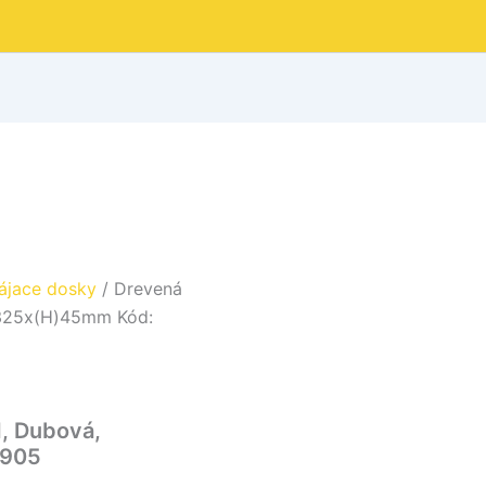
ájace dosky
/ Drevená
x325x(H)45mm Kód:
1, Dubová,
6905