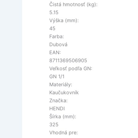
Čistá hmotnosť (kg):
5.15
Výška (mm):
45
Farba:
Dubová
EAN:
8711369506905
Veľkosť podľa GN:
GN 1/1
Materiály:
Kaučukovník
Značka:
HENDI
Šírka (mm):
325
Vhodná pre: