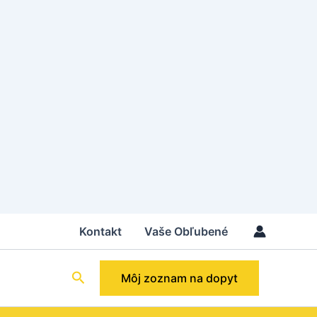
Kontakt
Vaše Obľubené
Hľadať
Môj zoznam na dopyt