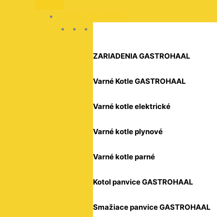
HENDI,
GN
Katalog produktov
1/1,
Zelená,
530x325mm
Kód:
ZARIADENIA GASTROHAAL
826034
Varné Kotle GASTROHAAL
Varné kotle elektrické
Varné kotle plynové
Varné kotle parné
Kotol panvice GASTROHAAL
Smažiace panvice GASTROHAAL