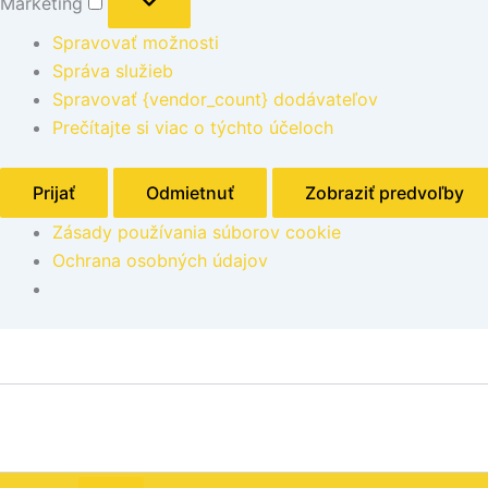
Marketing
Spravovať možnosti
Správa služieb
Spravovať {vendor_count} dodávateľov
Prečítajte si viac o týchto účeloch
Prijať
Odmietnuť
Zobraziť predvoľby
Zásady používania súborov cookie
Ochrana osobných údajov
množstvo
Doska
na
krájanie
HACCP
GN
1/1,