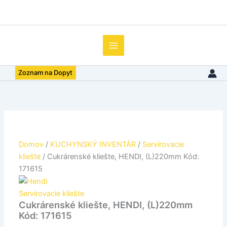
množstvo
Preskočiť
Cukrárenské
na
kliešte,
obsah
HENDI,
(L)220mm
Kód:
171615
Zoznam na Dopyt
Domov
/
KUCHYNSKÝ INVENTÁR
/
Servírovacie
kliešte
/ Cukrárenské kliešte, HENDI, (L)220mm Kód:
171615
Servírovacie kliešte
Cukrárenské kliešte, HENDI, (L)220mm
Kód: 171615