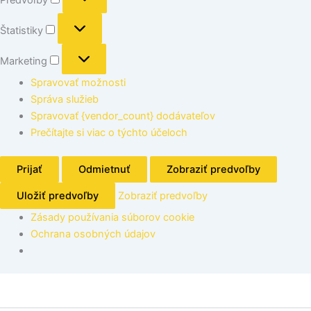
Štatistiky
Marketing
Spravovať možnosti
Správa služieb
Spravovať {vendor_count} dodávateľov
Prečítajte si viac o týchto účeloch
Prijať
Odmietnuť
Zobraziť predvoľby
Uložiť predvoľby
Zobraziť predvoľby
Zásady používania súborov cookie
Ochrana osobných údajov
množstvo
Chladiaci
box,