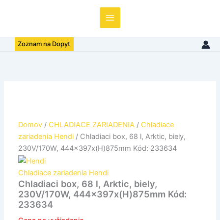
68
l,
Arktic,
biely,
Zoznam na Dopyt
230V/170W,
444x397x(H)875mm
Kód:
233634
Domov
/
CHLADIACE ZARIADENIA
/
Chladiace
zariadenia Hendi
/ Chladiaci box, 68 l, Arktic, biely,
230V/170W, 444x397x(H)875mm Kód: 233634
Chladiace zariadenia Hendi
Chladiaci box, 68 l, Arktic, biely,
230V/170W, 444x397x(H)875mm Kód:
233634