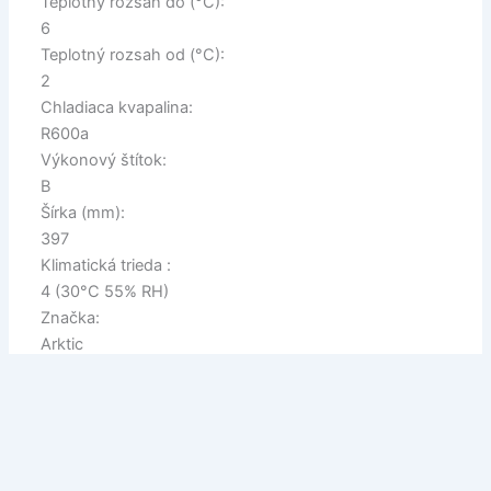
Teplotný rozsah do (°C):
6
Teplotný rozsah od (°C):
2
Chladiaca kvapalina:
R600a
Výkonový štítok:
B
Šírka (mm):
397
Klimatická trieda :
4 (30°C 55% RH)
Značka:
Arktic
Balené po:
1
brands
Súvisiace produkty