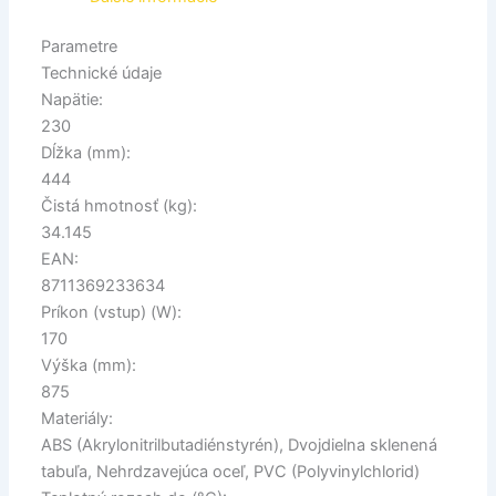
Parametre
Technické údaje
Napätie:
230
Dĺžka (mm):
444
Čistá hmotnosť (kg):
34.145
EAN:
8711369233634
Príkon (vstup) (W):
170
Výška (mm):
875
Materiály:
ABS (Akrylonitrilbutadiénstyrén), Dvojdielna sklenená
tabuľa, Nehrdzavejúca oceľ, PVC (Polyvinylchlorid)