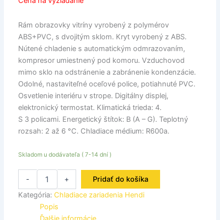
Cena na vyžiadanie
Rám obrazovky vitríny vyrobený z polymérov
ABS+PVC, s dvojitým sklom. Kryt vyrobený z ABS.
Nútené chladenie s automatickým odmrazovaním,
kompresor umiestnený pod komoru. Vzduchovod
mimo sklo na odstránenie a zabránenie kondenzácie.
Odolné, nastaviteľné oceľové police, potiahnuté PVC.
Osvetlenie interiéru v strope. Digitálny displej,
elektronický termostat. Klimatická trieda: 4.
S 3 policami. Energetický štítok: B (A – G). Teplotný
rozsah: 2 až 6 °C. Chladiace médium: R600a.
Skladom u dodávateľa ( 7-14 dní )
-
+
Pridať do košíka
Kategória:
Chladiace zariadenia Hendi
Popis
Ďalšie informácie