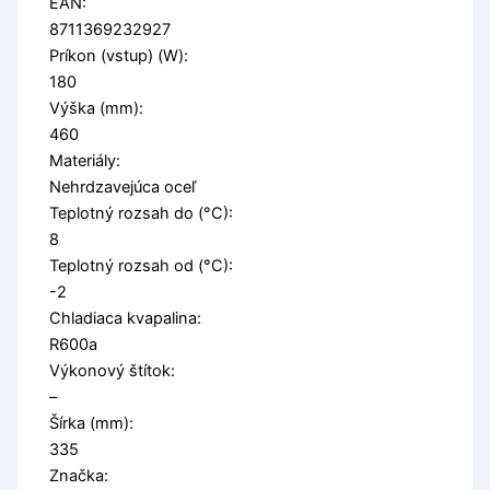
EAN:
8711369232927
Príkon (vstup) (W):
180
Výška (mm):
460
Materiály:
Nehrdzavejúca oceľ
Teplotný rozsah do (°C):
8
Teplotný rozsah od (°C):
-2
Chladiaca kvapalina:
R600a
Výkonový štítok:
–
Šírka (mm):
335
Značka: