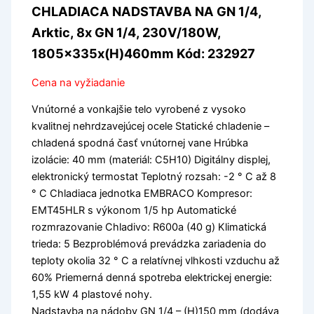
CHLADIACA NADSTAVBA NA GN 1/4,
Arktic, 8x GN 1/4, 230V/180W,
1805x335x(H)460mm Kód: 232927
Cena na vyžiadanie
Vnútorné a vonkajšie telo vyrobené z vysoko
kvalitnej nehrdzavejúcej ocele Statické chladenie –
chladená spodná časť vnútornej vane Hrúbka
izolácie: 40 mm (materiál: C5H10) Digitálny displej,
elektronický termostat Teplotný rozsah: -2 ° C až 8
° C Chladiaca jednotka EMBRACO Kompresor:
EMT45HLR s výkonom 1/5 hp Automatické
rozmrazovanie Chladivo: R600a (40 g) Klimatická
trieda: 5 Bezproblémová prevádzka zariadenia do
teploty okolia 32 ° C a relatívnej vlhkosti vzduchu až
60% Priemerná denná spotreba elektrickej energie:
1,55 kW 4 plastové nohy.
Nadstavba na nádoby GN 1/4 – (H)150 mm (dodáva