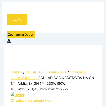
množstvo
Preskočiť
CHLADIACA
na
NADSTAVBA
obsah
NA
GN
1/4,
Arktic,
Zoznam na Dopyt
8x
GN
1/4,
230V/180W,
1805x335x(H)460mm
Kód:
232927
Domov
/
CHLADIACE ZARIADENIA
/
Chladiace
zariadenia Hendi
/ CHLADIACA NADSTAVBA NA GN
1/4, Arktic, 8x GN 1/4, 230V/180W,
1805x335x(H)460mm Kód: 232927
Chladiace zariadenia Hendi