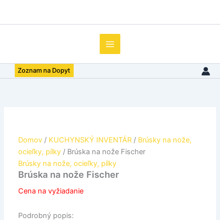
množstvo
Preskočiť
Brúska
na
na
obsah
nože
Fischer
Zoznam na Dopyt
Domov
/
KUCHYNSKÝ INVENTÁR
/
Brúsky na nože,
ocieľky, pílky
/ Brúska na nože Fischer
Brúsky na nože, ocieľky, pílky
Brúska na nože Fischer
Cena na vyžiadanie
Podrobný popis: